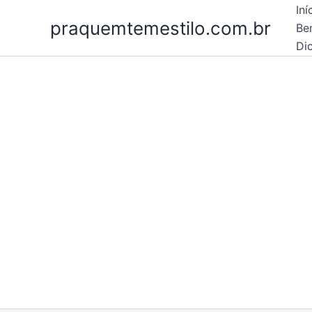
Ir
Iní
praquemtemestilo.com.br
para
Be
o
Dic
conteúdo