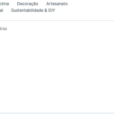
otina
Decoração
Artesanato
al
Sustentabilidade & DIY
dras