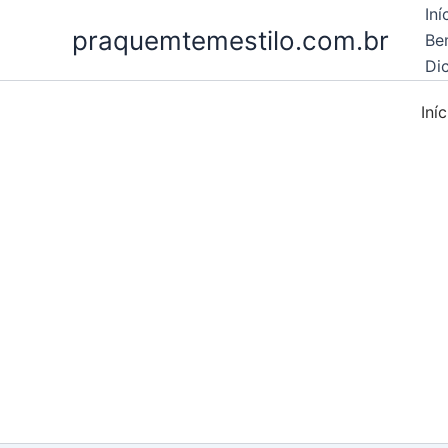
Ir
Iní
praquemtemestilo.com.br
para
Be
o
Dic
conteúdo
Iníc